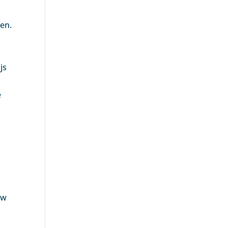
s
ren.
js
e
uw