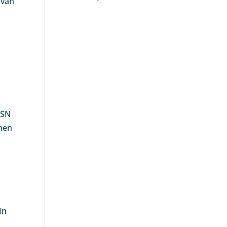
 van
BSN
nnen
In