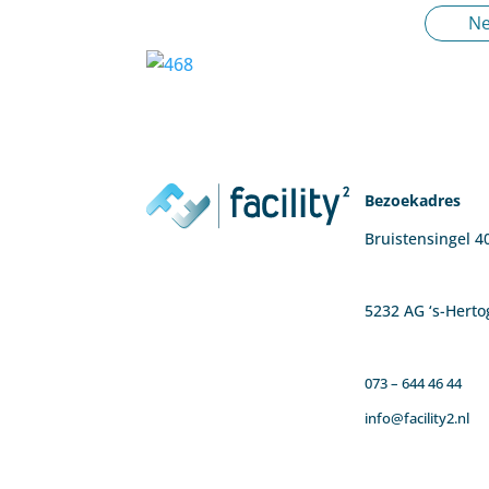
Ne
Bezoekadres
Bruistensingel 4
5232 AG ‘s-Hert
073 – 644 46 44
info@facility2.nl