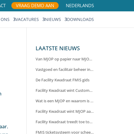
ACT
VRAAG DEMO AAN
NEDERLANDS
 ONS
VACATURES
NIEUWS
DOWNLOADS
LAATSTE NIEUWS
Van MJOP op papier naar MJOP in de praktijk: terugblik webinar
Vastgoed en facilitair beheer in één systeem: waarom integratie cruciaal is voor efficiëntie en inzicht
De Facility Kwadraat FMIS gids
Facility Kwadraat wint Customer Loyalty Award
n
Wat is een MJOP en waarom is het verplicht?
Facility Kwadraat wint MJOP aanbesteding Gemeente Krimpenerwaard
Facility Kwadraat treedt toe tot Lyvia Group
aar.
FMIS ticketsysteem voor scheepsvloot