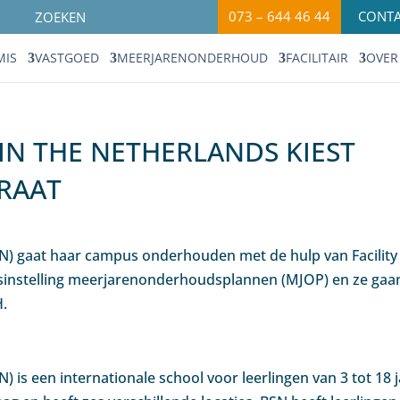
073 – 644 46 44
CONT
MIS
VASTGOED
MEERJARENONDERHOUD
FACILITAIR
OVER
 IN THE NETHERLANDS KIEST
RAAT
SN) gaat haar campus onderhouden met de hulp van Facility
sinstelling meerjarenonderhoudsplannen (MJOP) en ze gaa
H.
) is een internationale school voor leerlingen van 3 tot 18 j