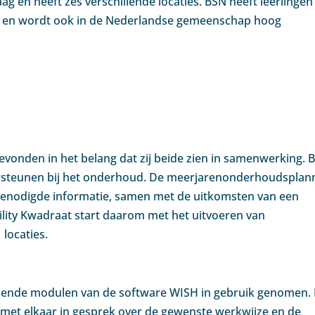
aag en heeft zes verschillende locaties. BSN heeft leerlingen
en en wordt ook in de Nederlandse gemeenschap hoog
evonden in het belang dat zij beide zien in samenwerking. 
dersteunen bij het onderhoud. De meerjarenonderhoudspla
 benodigde informatie, samen met de uitkomsten van een
cility Kwadraat start daarom met het uitvoeren van
locaties.
llende modulen van de software WISH in gebruik genomen. 
at met elkaar in gesprek over de gewenste werkwijze en de