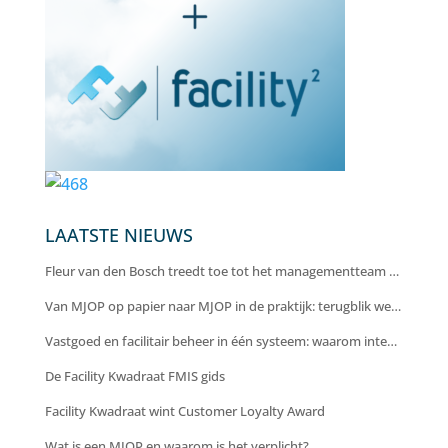
LAATSTE NIEUWS
Fleur van den Bosch treedt toe tot het managementteam van Facility Kwadraat als Chief Operating Officer
Van MJOP op papier naar MJOP in de praktijk: terugblik webinar
Vastgoed en facilitair beheer in één systeem: waarom integratie cruciaal is voor efficiëntie en inzicht
De Facility Kwadraat FMIS gids
Facility Kwadraat wint Customer Loyalty Award
Wat is een MJOP en waarom is het verplicht?