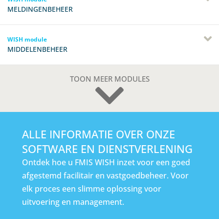
MELDINGENBEHEER
WISH module
MIDDELENBEHEER
TOON MEER MODULES
ALLE INFORMATIE OVER ONZE
SOFTWARE EN DIENSTVERLENING
Ontdek hoe u FMIS WISH inzet voor een goed
afgestemd facilitair en vastgoedbeheer. Voor
elk proces een slimme oplossing voor
uitvoering en management.