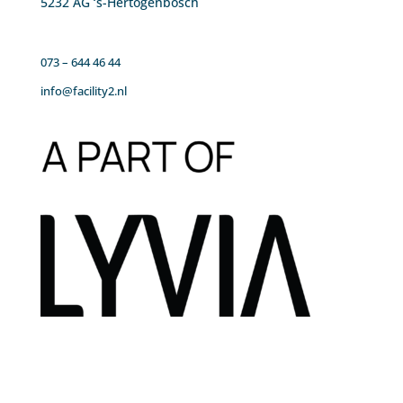
5232 AG ‘s-Hertogenbosch
073 – 644 46 44
info@facility2.nl