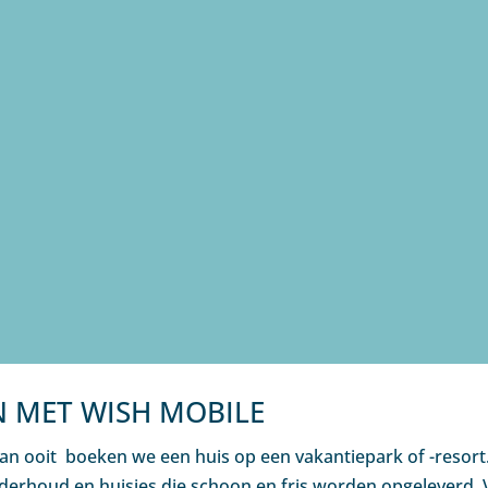
N MET WISH MOBILE
n ooit boeken we een huis op een vakantiepark of -resort.
nderhoud en huisjes die schoon en fris worden opgeleverd.