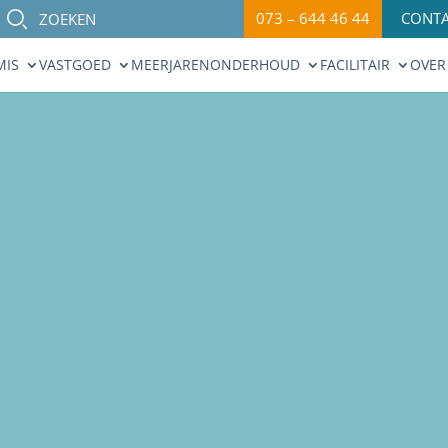
073 – 644 46 44
CONT
MIS
VASTGOED
MEERJARENONDERHOUD
FACILITAIR
OVER