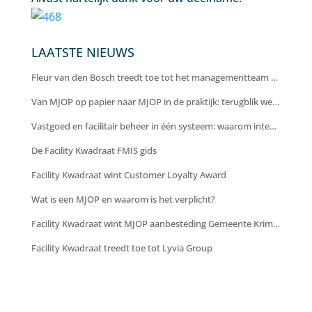
LAATSTE NIEUWS
Fleur van den Bosch treedt toe tot het managementteam van Facility Kwadraat als Chief Operating Officer
Van MJOP op papier naar MJOP in de praktijk: terugblik webinar
Vastgoed en facilitair beheer in één systeem: waarom integratie cruciaal is voor efficiëntie en inzicht
De Facility Kwadraat FMIS gids
Facility Kwadraat wint Customer Loyalty Award
Wat is een MJOP en waarom is het verplicht?
Facility Kwadraat wint MJOP aanbesteding Gemeente Krimpenerwaard
Facility Kwadraat treedt toe tot Lyvia Group